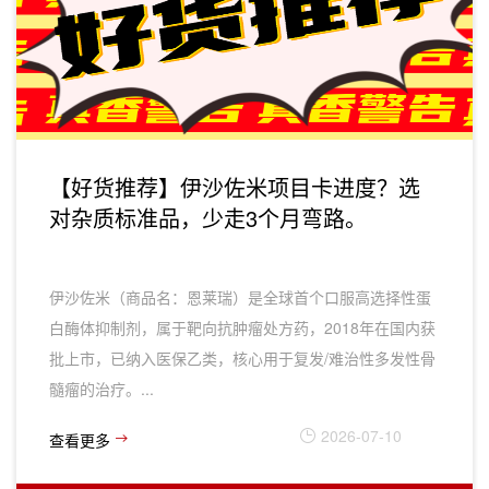
【好货推荐】伊沙佐米项目卡进度？选
对杂质标准品，少走3个月弯路。
伊沙佐米（商品名：恩莱瑞）是全球首个口服高选择性蛋
白酶体抑制剂，属于靶向抗肿瘤处方药，2018年在国内获
批上市，已纳入医保乙类，核心用于‌复发/难治性多发性骨
髓瘤‌的治疗。...
2026-07-10
查看更多