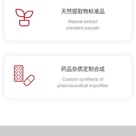
天然提取物标准品
Natural extract
standard sample
药品杂质定制合成
Custom synthesis of
pharmaceutical impurities