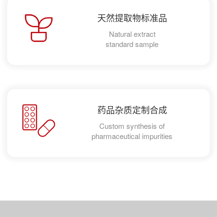
天然提取物标准品
Natural extract
standard sample
药品杂质定制合成
Custom synthesis of
pharmaceutical impurities