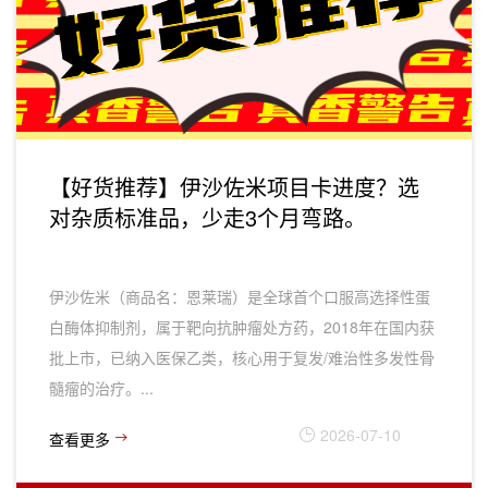
【好货推荐】伊沙佐米项目卡进度？选
对杂质标准品，少走3个月弯路。
伊沙佐米（商品名：恩莱瑞）是全球首个口服高选择性蛋
白酶体抑制剂，属于靶向抗肿瘤处方药，2018年在国内获
批上市，已纳入医保乙类，核心用于‌复发/难治性多发性骨
髓瘤‌的治疗。...
2026-07-10
查看更多