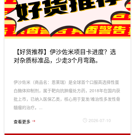
【好货推荐】伊沙佐米项目卡进度？选
对杂质标准品，少走3个月弯路。
伊沙佐米（商品名：恩莱瑞）是全球首个口服高选择性蛋
白酶体抑制剂，属于靶向抗肿瘤处方药，2018年在国内获
批上市，已纳入医保乙类，核心用于‌复发/难治性多发性骨
髓瘤‌的治疗。...
2026-07-10
查看更多