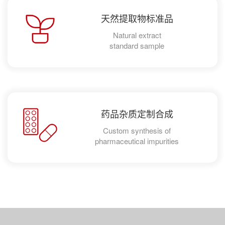
天然提取物标准品
Natural extract
standard sample
药品杂质定制合成
Custom synthesis of
pharmaceutical impurities