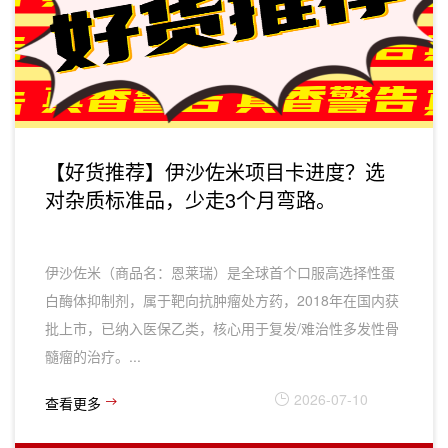
【好货推荐】伊沙佐米项目卡进度？选
对杂质标准品，少走3个月弯路。
伊沙佐米（商品名：恩莱瑞）是全球首个口服高选择性蛋
白酶体抑制剂，属于靶向抗肿瘤处方药，2018年在国内获
批上市，已纳入医保乙类，核心用于‌复发/难治性多发性骨
髓瘤‌的治疗。...
2026-07-10
查看更多