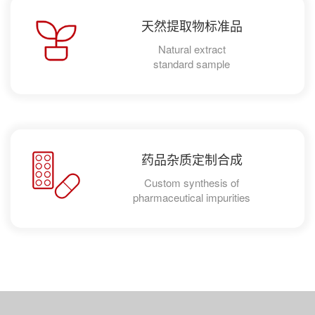
天然提取物标准品
Natural extract
standard sample
药品杂质定制合成
Custom synthesis of
pharmaceutical impurities