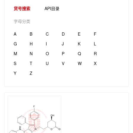
货号搜索
API目录
字母分类
A
B
C
D
E
F
G
H
I
J
K
L
M
N
O
P
Q
R
S
T
U
V
W
X
Y
Z