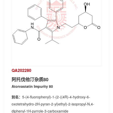
QA202280
阿托伐他汀杂质80
Atorvastatin Impurity 80
别名：
5-(4-fluorophenyl)-1-(2-((4R)-4-hydroxy-6-
oxotetrahydro-2H-pyran-2-yl)ethyl)-2-isopropyl-N,4-
diphenyl-1H-pyrrole-3-carboxamide