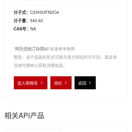
分子式：
C33H33FN2O4
分子量：
540.62
CAS号：
NA
“
阿托伐他汀杂质80
”标准参考物质
警告：该产品盐的形式可能与官方网站所示不同，请咨询
当地代理商以获取详细信息。
加入购物车
询价
返回
相关API产品