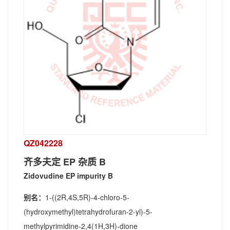
QZ042228
齐多夫定 EP 杂质 B
Zidovudine EP impurity B
别名：
1-((2R,4S,5R)-4-chloro-5-
(hydroxymethyl)tetrahydrofuran-2-yl)-5-
methylpyrimidine-2,4(1H,3H)-dione