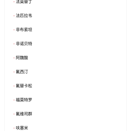
·
法莫替丁
·
法匹拉韦
·
非布索坦
·
非诺贝特
·
阿魏酸
·
氟西汀
·
氟替卡松
·
福莫特罗
·
氟维司群
·
呋塞米