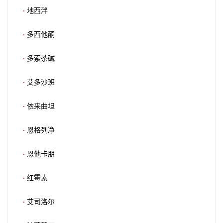
·
地西泮
·
多西他酮
·
多索茶碱
·
艾多沙班
·
依来曲坦
·
恩格列净
·
恩他卡朋
·
红霉素
·
艾司洛尔