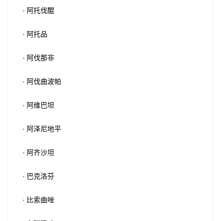
·
阿托伐醌
·
阿托品
·
阿伐那非
·
阿伐曲波帕
·
阿维巴坦
·
阿泽尼地平
·
阿齐沙坦
·
巴克洛芬
·
比索曲唑