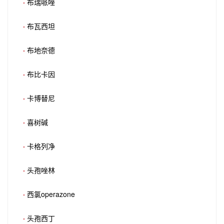
·
布瑞哌唑
·
布瓦西坦
·
布地奈德
·
布比卡因
·
卡博替尼
·
喜树碱
·
卡格列净
·
头孢唑林
·
西氯operazone
·
头孢西丁