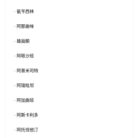
·
氨苄西林
·
阿那曲唑
·
雄甾酮
·
阿哌沙班
·
阿普米司特
·
阿瑞吡坦
·
阿加曲班
·
阿斯卡利多
·
阿托伐他汀