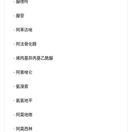
·
腺嘌呤
·
腺苷
·
阿苯达唑
·
阿法骨化醇
·
烯丙基异丙基乙酰脲
·
阿普唑仑
·
氨溴索
·
氨氯地平
·
阿莫地喹
·
阿莫西林