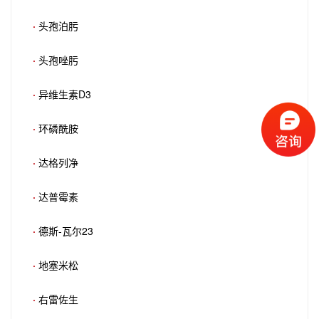
·
头孢泊肟
·
头孢唑肟
·
异维生素D3
·
环磷酰胺
·
达格列净
·
达普霉素
·
德斯-瓦尔23
·
地塞米松
·
右雷佐生