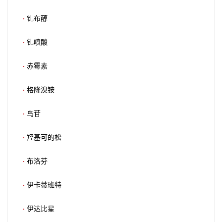
·
钆布醇
·
钆喷酸
·
赤霉素
·
格隆溴铵
·
鸟苷
·
羟基可的松
·
布洛芬
·
伊卡蒂班特
·
伊达比星