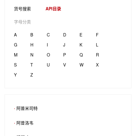
货号搜索
API目录
字母分类
A
B
C
D
E
F
G
H
I
J
K
L
M
N
O
P
Q
R
S
T
U
V
W
X
Y
Z
·
阿普米司特
·
阿昔洛韦