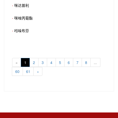
·
咪达普利
·
咪唑丙菊酯
·
吲哚布芬
«
1
2
3
4
5
6
7
8
...
60
61
»