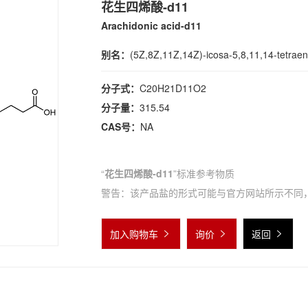
花生四烯酸-d11
Arachidonic acid-d11
别名：
(5Z,8Z,11Z,14Z)-icosa-5,8,11,14-tetraen
分子式：
C20H21D11O2
分子量：
315.54
CAS号：
NA
“
花生四烯酸-d11
”标准参考物质
警告：该产品盐的形式可能与官方网站所示不同
加入购物车
询价
返回