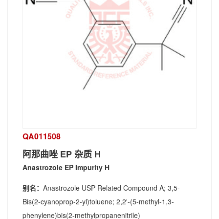
QA011508
阿那曲唑 EP 杂质 H
Anastrozole EP Impurity H
别名：
Anastrozole USP Related Compound A; 3,5-
Bis(2-cyanoprop-2-yl)toluene; 2,2'-(5-methyl-1,3-
phenylene)bis(2-methylpropanenitrile)