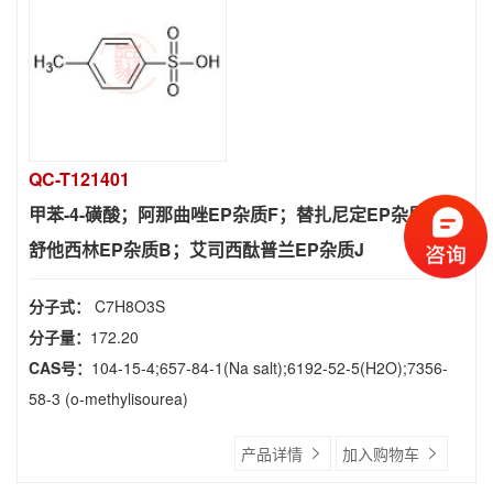
QC-T121401
甲苯-4-磺酸；阿那曲唑EP杂质F；替扎尼定EP杂质I；
舒他西林EP杂质B；艾司西酞普兰EP杂质J
分子式：
C7H8O3S
分子量：
172.20
CAS号：
104-15-4;657-84-1(Na salt);6192-52-5(H2O);7356-
58-3 (o-methylisourea)
产品详情
加入购物车