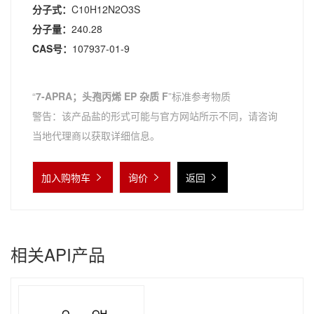
分子式：
C10H12N2O3S
分子量：
240.28
CAS号：
107937-01-9
“
7-APRA；头孢丙烯 EP 杂质 F
”标准参考物质
警告：该产品盐的形式可能与官方网站所示不同，请咨询
当地代理商以获取详细信息。
加入购物车
询价
返回
相关API产品