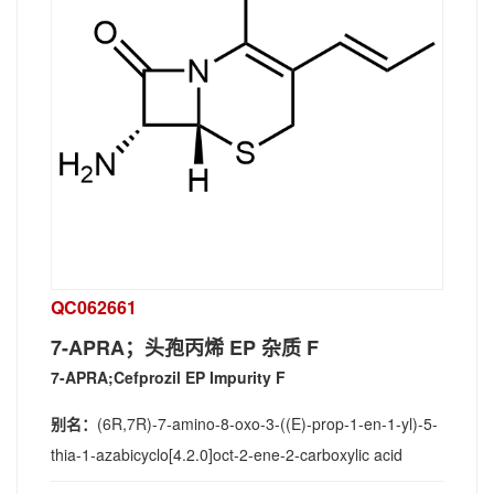
QC062661
7-APRA；头孢丙烯 EP 杂质 F
7-APRA;Cefprozil EP Impurity F
别名：
(6R,7R)-7-amino-8-oxo-3-((E)-prop-1-en-1-yl)-5-
thia-1-azabicyclo[4.2.0]oct-2-ene-2-carboxylic acid