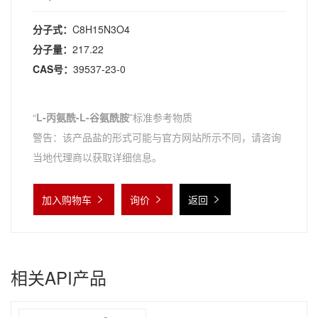
分子式：
C8H15N3O4
分子量：
217.22
CAS号：
39537-23-0
“
L-丙氨酰-L-谷氨酰胺
”标准参考物质
警告：该产品盐的形式可能与官方网站所示不同，请咨询
当地代理商以获取详细信息。
加入购物车
询价
返回
相关API产品