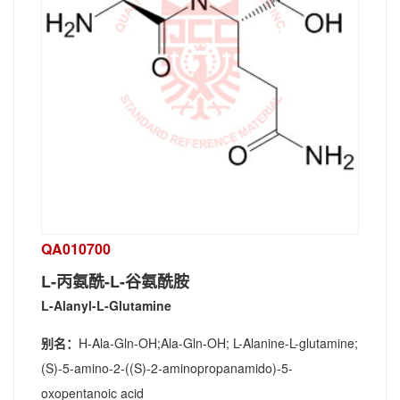
QA010700
L-丙氨酰-L-谷氨酰胺
L-Alanyl-L-Glutamine
别名：
H-Ala-Gln-OH;Ala-Gln-OH; L-Alanine-L-glutamine;
(S)-5-amino-2-((S)-2-aminopropanamido)-5-
oxopentanoic acid