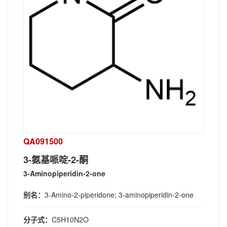
QA091500
3-氨基哌啶-2-酮
3-Aminopiperidin-2-one
别名：
3-Amino-2-piperidone; 3-aminopiperidin-2-one
分子式：
C5H10N2O