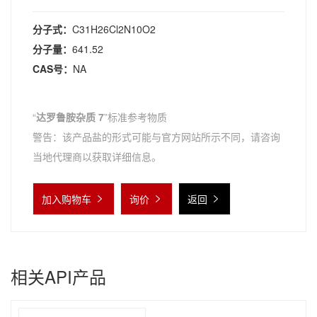
分子式：
C31H26Cl2N10O2
分子量：
641.52
CAS号：
NA
“
达罗鲁胺杂质 7
”标准参考物质
警告：该产品盐的形式可能与官方网站所示不同，请咨询
当地代理商以获取详细信息。
加入购物车
询价
返回
相关API产品