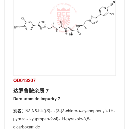
QD013207
达罗鲁胺杂质 7
Darolutamide Impurity 7
别名：
N3,N5-bis((S)-1-(3-(3-chloro-4-cyanophenyl)-1H-
pyrazol-1-yl)propan-2-yl)-1H-pyrazole-3,5-
dicarboxamide