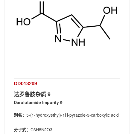
QD013209
达罗鲁胺杂质 9
Darolutamide Impurity 9
别名：
5-(1-hydroxyethyl)-1H-pyrazole-3-carboxylic acid
分子式：
C6H8N2O3