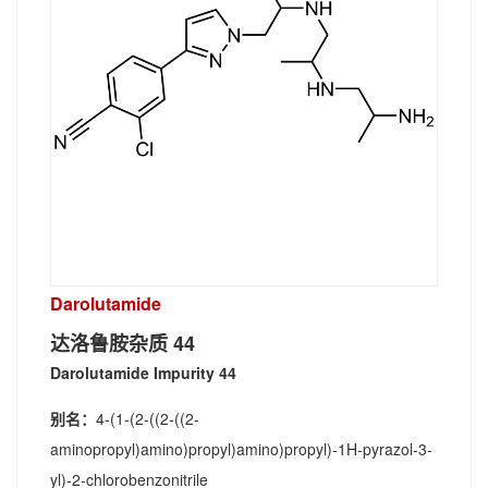
Darolutamide
达洛鲁胺杂质 44
Darolutamide Impurity 44
别名：
4-(1-(2-((2-((2-
aminopropyl)amino)propyl)amino)propyl)-1H-pyrazol-3-
yl)-2-chlorobenzonitrile