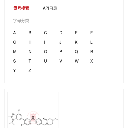
货号搜索
API目录
字母分类
A
B
C
D
E
F
G
H
I
J
K
L
M
N
O
P
Q
R
S
T
U
V
W
X
Y
Z