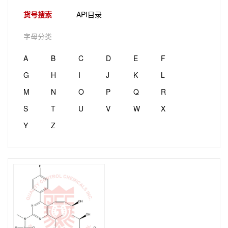
货号搜索
API目录
字母分类
A
B
C
D
E
F
G
H
I
J
K
L
M
N
O
P
Q
R
S
T
U
V
W
X
Y
Z