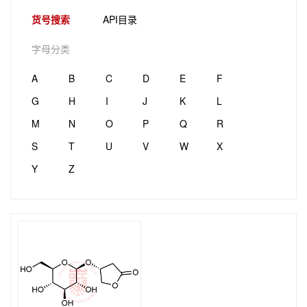
货号搜索
API目录
字母分类
A
B
C
D
E
F
G
H
I
J
K
L
M
N
O
P
Q
R
S
T
U
V
W
X
Y
Z