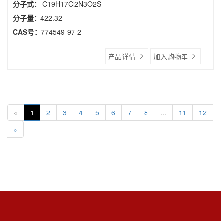
分子式：
C19H17Cl2N3O2S
分子量：
422.32
CAS号：
774549-97-2
产品详情
加入购物车
«
1
2
3
4
5
6
7
8
...
11
12
»