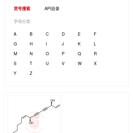
货号搜索
API目录
字母分类
A
B
C
D
E
F
G
H
I
J
K
L
M
N
O
P
Q
R
S
T
U
V
W
X
Y
Z