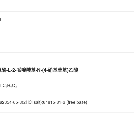
1
酰-L-2-哌啶羰基-N-(4-硝基苯基)乙酸
 C₂H₄O₂
62354-65-8(2HCl salt);64815-81-2 (free base)