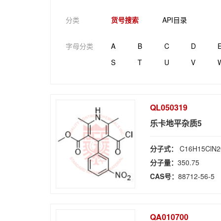
分类
货号搜索
API目录
字母分类
A
B
C
D
S
T
U
V
QL050319
乐卡地平杂质5
分子式：
C16H15ClN
分子量：
350.75
CAS号：
88712-56-5
QA010700