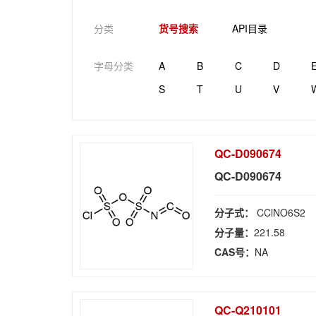
分类
货号搜索
API目录
字母分类
A
B
C
D
S
T
U
V
QC-D090674
QC-D090674
分子式：
CClNO6S2
分子量：
221.58
CAS号：
NA
QC-Q210101