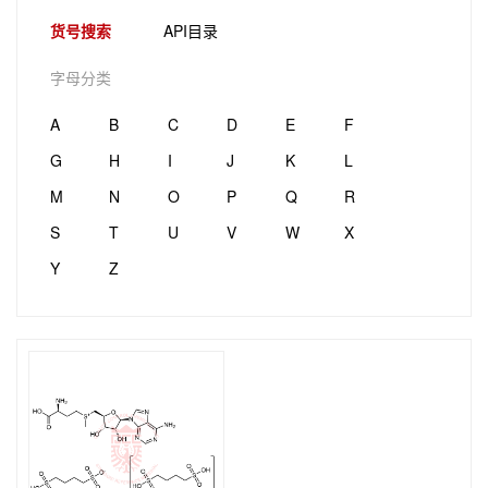
货号搜索
API目录
字母分类
A
B
C
D
E
F
G
H
I
J
K
L
M
N
O
P
Q
R
S
T
U
V
W
X
Y
Z