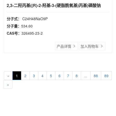
2,3-二羟丙基((R)-2-羟基-3-(硬脂酰氧基)丙基)磷酸钠
分子式：
C24H48NaO9P
分子量：
534.60
CAS号：
326495-23-2
产品详情
加入购物车
«
1
2
3
4
5
6
7
8
...
88
89
»