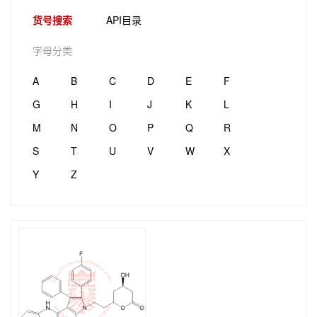
货号搜索
API目录
字母分类
A
B
C
D
E
F
G
H
I
J
K
L
M
N
O
P
Q
R
S
T
U
V
W
X
Y
Z