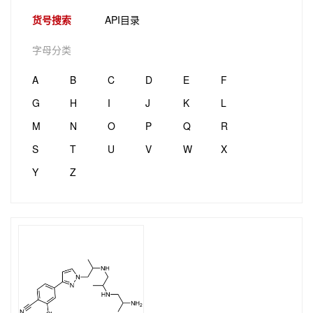
货号搜索
API目录
字母分类
A
B
C
D
E
F
G
H
I
J
K
L
M
N
O
P
Q
R
S
T
U
V
W
X
Y
Z