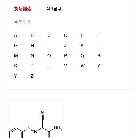
货号搜索
API目录
字母分类
A
B
C
D
E
F
G
H
I
J
K
L
M
N
O
P
Q
R
S
T
U
V
W
X
Y
Z