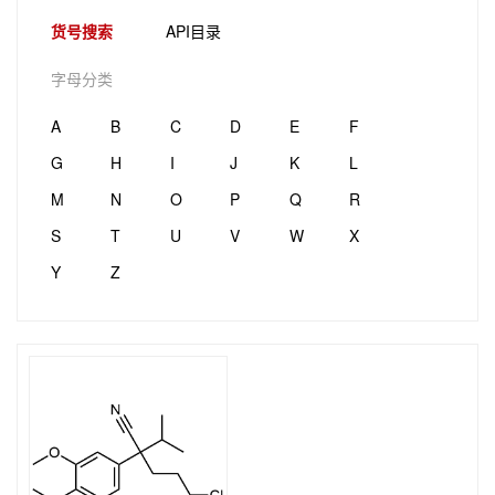
货号搜索
API目录
字母分类
A
B
C
D
E
F
G
H
I
J
K
L
M
N
O
P
Q
R
S
T
U
V
W
X
Y
Z